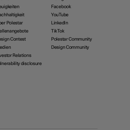
uigkeiten
Facebook
chhaltigkeit
YouTube
er Polestar
LinkedIn
ellenangebote
TikTok
sign Contest
Polestar Community
edien
Design Community
vestor Relations
lnerability disclosure