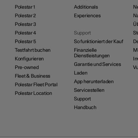
Polestar 1
Additionals
Ne
Polestar 2
Experiences
Na
Polestar 3
Üb
Polestar 4
Support
St
Polestar 5
So funktioniert der Kauf
De
Testfahrt buchen
Finanzielle
M
Dienstleistungen
Konfigurieren
In
Garantie und Services
Pre-owned
Vu
Laden
Fleet & Business
App herunterladen
Polestar Fleet Portal
Servicestellen
Polestar Location
Support
Handbuch