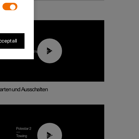
cept all
01:24
arten und Ausschalten
01:43