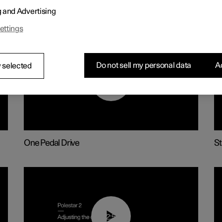
g and Advertising
ettings
Do not sell my personal data
Ac
 selected
01:26
One Pedal Drive
St
02:59