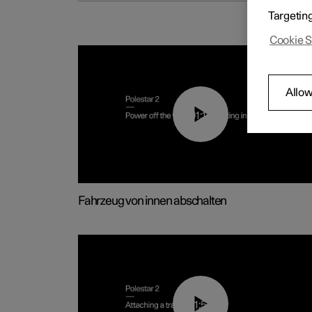
Targetin
Cookie S
Allow
01:12
Fahrzeug von innen abschalten
01:55