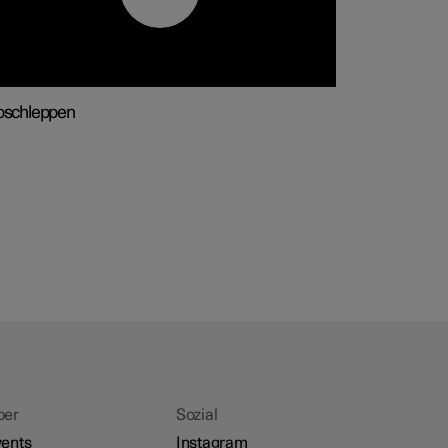
bschleppen
ber
Sozial
ents
Instagram