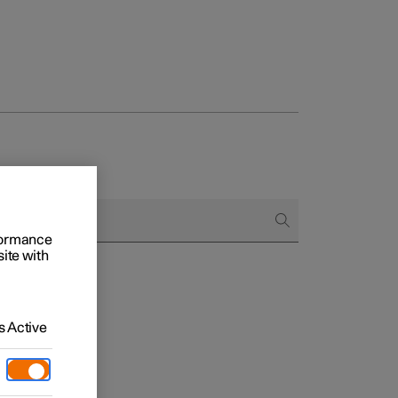
 Business
oniert der Kauf
rformance
rungsoptionen
site with
 Active